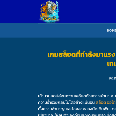
ข้าม
ไป
ยัง
เนื้อหา
HOM
เกมสล็อตที่กำลังมาแรงท
เก
POS
เข้ามาปลดปล่อยความเครียดด้วยการเข้ามาเล่น
ความร่ำรวยกลับไปได้อย่างแน่นอน
สล็อต ออโต้
ทั้งความชำนาญ และโชคลาภของนักเดิมพันแต่ละ
เชี่ยวชาญให้กับตัวเองก่อนลงเดิมพันจริง ทั้งย