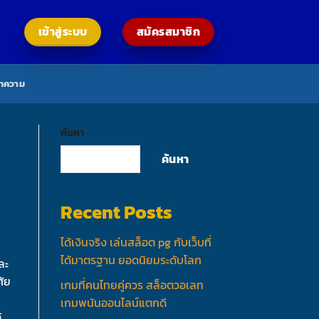
เข้าสู่ระบบ
สมัครสมาชิก
ทความ
ค้นหา
ค้นหา
Recent Posts
ได้เงินจริง เล่นสล็อต pg กับเว็บที่
ได้มาตรฐาน ยอดนิยมระดับโลก
ละ
ศัย
เกมที่คนไทยคู่ควร สล็อตวอเลท
เกมพนันออนไลน์แตกดี
้