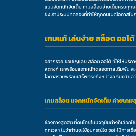
แบบจัดหนักจัดเต็ม เกมสล็อตจ่ายเต็มครบทุกยอ
ยิ่งเรามีระบบทดลองที่ทำให้ทุกคนเปิดโอกาสในก
เกมแท้ เล่นง่าย สล็อต ออโต
อยากรวย ขอเชิญเลย สล็อต ออโต้ ที่ให้ให้บริการ
สตางค์ เราพร้อมแจกหนักตลอดกาลเดิมพัน สะดวก
โอกาสรวยพร้อมเสิร์ฟตรงถึงหน้าจอ รีบคว้าเอาไว้
เกมสล็อต แจกหนักจัดเต็ม ค่ายเกมสุ
ช่องทางสุดฮิต ที่คนไทยในปัจจุบันต่างก็เลือกใช้
ทุกเวลา ไม่ว่าท่านจะใช้อุปกรณ์ใด ขอให้มีการเช