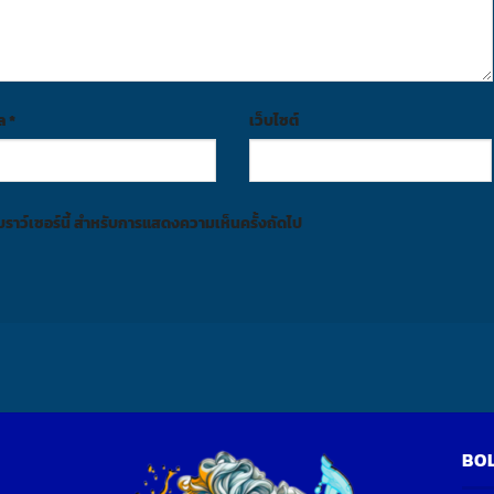
มล
*
เว็บไซต์
เบราว์เซอร์นี้ สำหรับการแสดงความเห็นครั้งถัดไป
BO